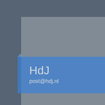
HdJ
post@hdj.nl